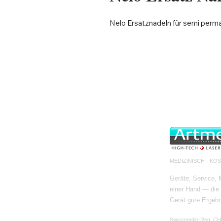
Nelo Ersatznadeln für semi perm
MEDIZINISCH - KO
Geräte, Service,
einer Hand — die 
Gerät gute Ergeb
Swissmedic-Reg. C