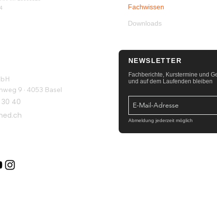
Fachwissen
4
Downloads
NEWSLETTER
Fachberichte, Kurstermine und 
mbH
und auf dem Laufenden bleiben
eg 9 · 4053 Basel
 30 40
med.ch
Abmeldung jederzeit möglich