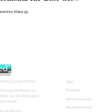
anentes Make up.
NAVIGATION
Start
SMETISCHE LASERTECHNIK
Produkte
 Messung und Wissen aus
Kette, die aus einem guten
Service & Kurse
nisse macht.
Weshalb Artmed
HRN-IM-20003528