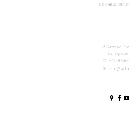
UID CHE-214.550.87
KONTAKT
📍
Artmed G
Leimgrubenw
✆ +41 61 683
✉
info@art