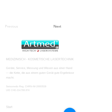
Previous
Next
MEDIZINISCH - KOSMETISCHE LASERTECHNIK
Geräte, Service, Messung und Wissen aus einer Hand
— die Kette, die aus einem guten Gerät gute Ergebnisse
macht.
Swissmedic-Reg. CHRN-IM-20003528
UID CHE-214.550.874
NAVIGATION
Start