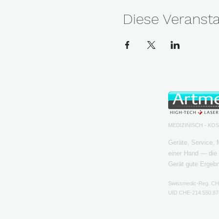
Diese Veransta
MEDIZINISCH - KO
Geräte, Service,
einer Hand — die 
Gerät gute Ergeb
Swissmedic-Reg. C
UID CHE-214.550.87