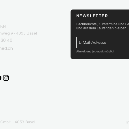
NEWSLETTER
Fachberichte, Kurstermine und 
mbH
und auf dem Laufenden bleiben
eg 9 · 4053 Basel
 30 40
med.ch
Abmeldung jederzeit möglich
GmbH · 4053 Basel
I