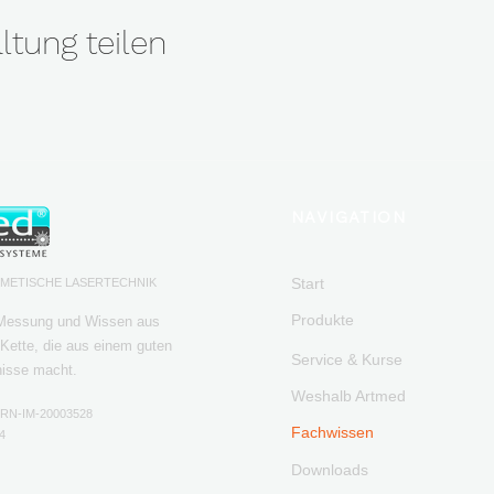
ltung teilen
NAVIGATION
Start
SMETISCHE LASERTECHNIK
Produkte
 Messung und Wissen aus
Kette, die aus einem guten
Service & Kurse
nisse macht.
Weshalb Artmed
HRN-IM-20003528
Fachwissen
4
Downloads