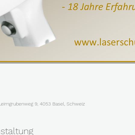
Leimgrubenweg 9, 4053 Basel, Schweiz
staltung