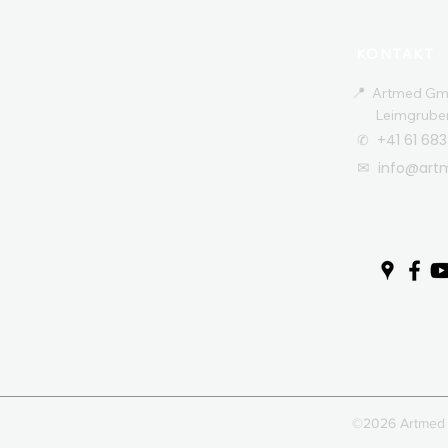
KONTAKT
📍
Artmed G
Leimgrubenw
✆ +41 61 683
✉
info@art
©2026 Artmed 