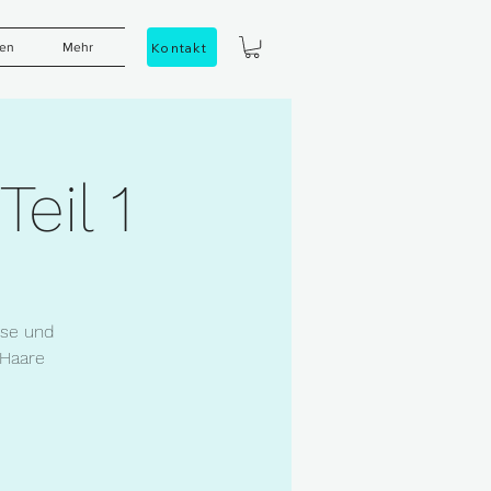
Kontakt
sen
Mehr
eil 1
ise und
 Haare