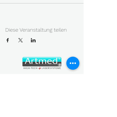
Diese Veranstaltung teilen
MEDIZINISCH - KOSMETISCHE LASERTECHNIK
Geräte, Service, Messung und Wissen aus einer Hand
— die Kette, die aus einem guten Gerät gute Ergebnisse
macht.
Swissmedic-Reg. CHRN-IM-20003528
UID CHE-214.550.874
NAVIGATION