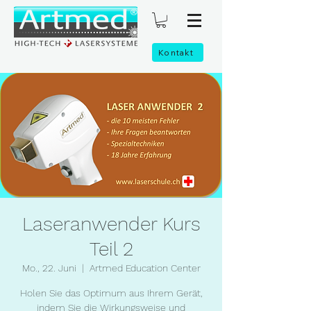
Kontakt
Laseranwender Kurs
Teil 2
Mo., 22. Juni
  |  
Artmed Education Center
Holen Sie das Optimum aus Ihrem Gerät,
indem Sie die Wirkungsweise und