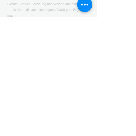
Geräte, Service, Messung und Wissen aus einer Hand
— die Kette, die aus einem guten Gerät gute Ergebnisse
macht.
Swissmedic-Reg. CHRN-IM-20003528
UID CHE-214.550.874
NAVIGATION
Start
Produkte
Service & Kurse
Weshalb Artmed
Fachwissen
Downloads
KONTAKT
📍
Artmed GmbH
Leimgrubenweg 9 · 4053 Basel
✆
+41 61 683 30 40
✉
info@artmed.ch