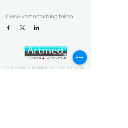
Diese Veranstaltung teilen
MEDIZINISCH - KOSMETISCHE LASERTECHNIK
Geräte, Service, Messung und Wissen aus einer Hand
— die Kette, die aus einem guten Gerät gute Ergebnisse
macht.
Swissmedic-Reg. CHRN-IM-20003528
UID CHE-214.550.874
NAVIGATION
Start