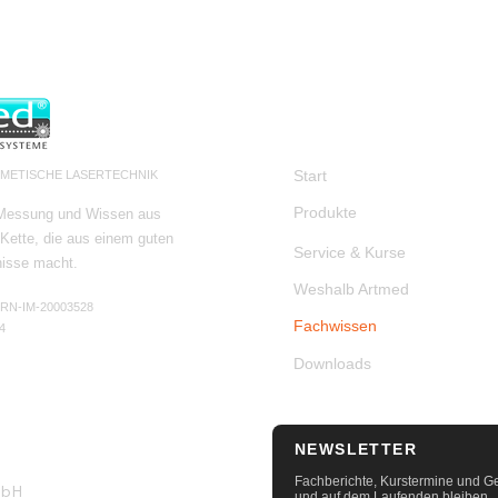
NAVIGATION
Start
SMETISCHE LASERTECHNIK
Produkte
 Messung und Wissen aus
Kette, die aus einem guten
Service & Kurse
nisse macht.
Weshalb Artmed
HRN-IM-20003528
Fachwissen
4
Downloads
NEWSLETTER
Fachberichte, Kurstermine und 
mbH
und auf dem Laufenden bleiben