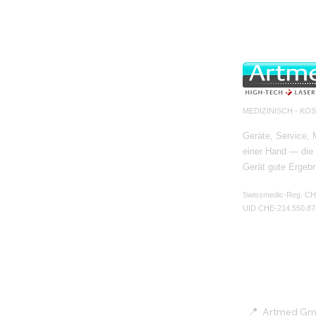
MEDIZINISCH - KO
Geräte, Service,
einer Hand — die 
Gerät gute Ergeb
Swissmedic-Reg. C
UID CHE-214.550.87
KONTAKT
📍
Artmed G