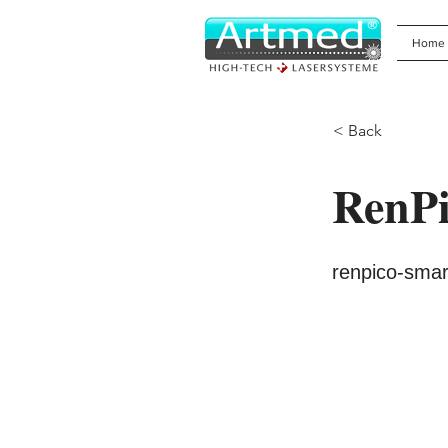
Home
< Back
RenP
renpico-smar