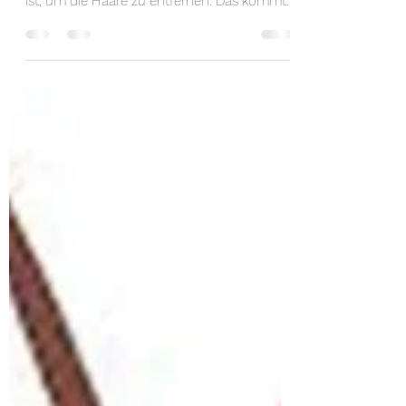
Es gibt ja Berichte, welche suggerieren, dass
eine bestimme Leistung in Watt notwendig
ist, um die Haare zu entfernen. Das kommt
mir vor,...